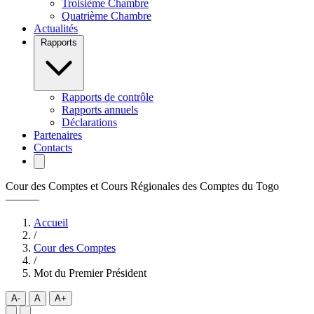
Troisième Chambre
Quatrième Chambre
Actualités
Rapports
Rapports de contrôle
Rapports annuels
Déclarations
Partenaires
Contacts
Cour des Comptes et Cours Régionales des Comptes du Togo
———
Accueil
/
Cour des Comptes
/
Mot du Premier Président
A-
A
A+