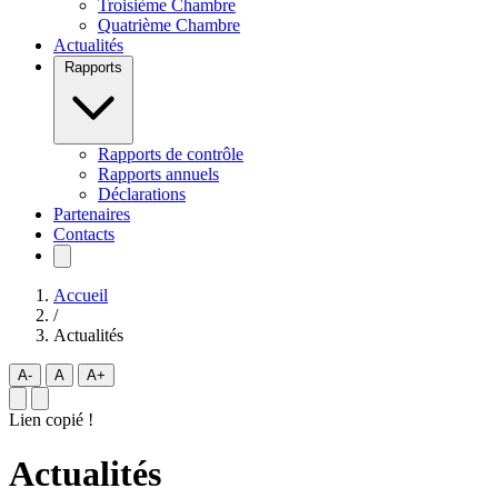
Troisième Chambre
Quatrième Chambre
Actualités
Rapports
Rapports de contrôle
Rapports annuels
Déclarations
Partenaires
Contacts
Accueil
/
Actualités
A-
A
A+
Lien copié !
Actualités